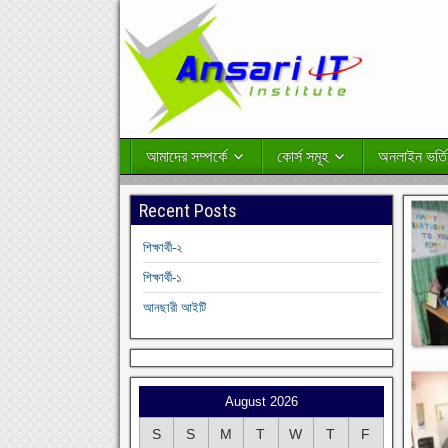
আমাদের সম্পর্কে
কোর্স সমূহ
অনলাইন ভর্তি
Recent Posts
শিক্ষার্থী-২
শিক্ষার্থী-১
আনছারী আইটি
August 2026
S
S
M
T
W
T
F