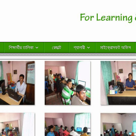
শিক্ষার্থীর তালিকা
রেজাল্ট
গ্যালারী
মাইক্রোসফট অফিস