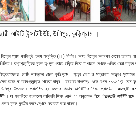
রী আইটি ইন্সটিটিউট, উলিপুর, কুড়িগ্রাম ।
ন বিশ্বের প্রায় সবকিছুই তথ্য প্রযুক্তি (IT) নির্ভর। অথচ বিশ্বের অন্যসব দেশের তুলনায় ব
িছিয়ে। তথ্যপ্রযুক্তির সুফল তৃণমূল পর্যায়ে ছড়িয়ে দিতে না পারলে দেশকে এগিয়ে নেয়া সম্ভব
উত্তরাঞ্চলের একটি অনগ্রসর জেলা কুড়িগ্রাম। প্রচুর মেধা ও সম্ভাবনা সত্ত্বেও সুযোগে
তৈরী হচ্ছে না তথ্যপ্রযুক্তি শিক্ষিত মানুষ। বিষয়টির উপলদ্ধি থেকে বিগত ১৯৯২ খ্রি. সনে কুড
উলিপুর উপজেলায় প্রতিষ্ঠিত হয় জেলার প্রথম কম্পিউটার শিক্ষা প্রতিষ্ঠান
‘আনছারী কমার
িউট’
। যা পরবর্তীতে বাংলাদেশ কারিগরি শিক্ষা বোর্ড এর অনুমোদন নিয়ে
‘আনছারী আইটি’
নামে 
ত বেকার যুবক-যুবতীর কর্মসংস্থানে সহায়তা করে যাচ্ছে।